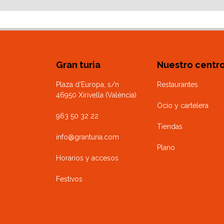
Gran turia
Nuestro centr
Plaza d’Europa, s/n
Restaurantes
46950 Xirivella (València)
Ocio y cartelera
963 50 32 22
Tiendas
info@granturia.com
Plano
Horarios y accesos
Festivos