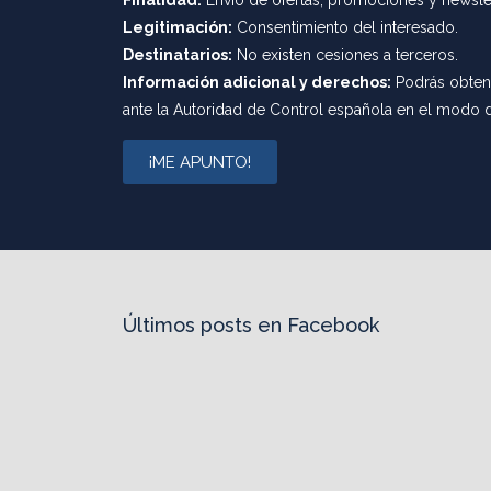
Finalidad:
Envío de ofertas, promociones y newslett
Legitimación:
Consentimiento del interesado.
Destinatarios:
No existen cesiones a terceros.
Información adicional y derechos:
Podrás obtene
ante la Autoridad de Control española en el modo 
¡ME APUNTO!
Últimos posts en Facebook