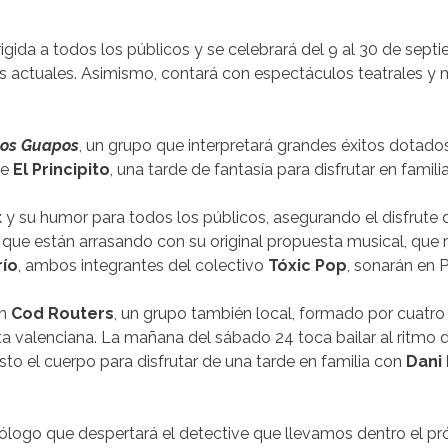
rigida a todos los públicos y se celebrará del 9 al 30 de sept
os actuales. Asimismo, contará con espectáculos teatrales y 
os Guapos
, un grupo que interpretará grandes éxitos dotados
de
El Principito
, una tarde de fantasía para disfrutar en familia
t
y su humor para todos los públicos, asegurando el disfrute de
s que están arrasando con su original propuesta musical, q
río
, ambos integrantes del colectivo
Tóxic Pop
, sonarán en 
on
Cod Routers
, un grupo también local, formado por cuatro
a valenciana. La mañana del sábado 24 toca bailar al ritmo
listo el cuerpo para disfrutar de una tarde en familia con
Dani
ólogo que despertará el detective que llevamos dentro el p