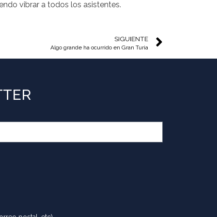
iendo vibrar a todos los asistentes.
SIGUIENTE
Algo grande ha ocurrido en Gran Turia
TTER