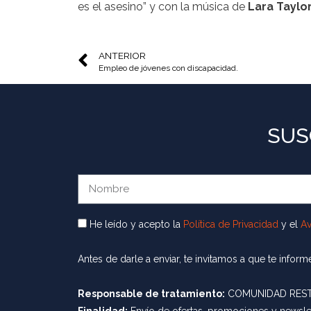
es el asesino” y con la música de
Lara Taylo
ANTERIOR
Empleo de jóvenes con discapacidad.
SUS
He leído y acepto la
Política de Privacidad
y el
Av
Antes de darle a enviar, te invitamos a que te info
Responsable de tratamiento:
COMUNIDAD RESTR