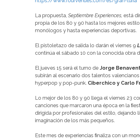
https://www.fourvenues.com/es/gran-turia
La propuesta,
Septiembre Experiences,
está di
propia de los 80 y 90 hasta los mejores estil
monólogos y hasta experiencias deportivas.
El pistoletazo de salida lo darán el viernes 9
L
continúa el sábado 10 con la conocida obra 
El jueves 15 será el turno de
Jorge Benaven
subirán al escenario dos talentos valenciano
hyperpop y pop-punk.
Ciberchico y Carlo F
Lo mejor de los 80 y 90 llega el viernes 23 c
canciones que marcaron una época en la ﬁest
dirigida por profesionales del estilo, dejando 
imaginación de los más pequeños.
Este mes de experiencias ﬁnaliza con un mon