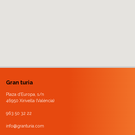
Gran turia
Plaza d’Europa, s/n
46950 Xirivella (València)
963 50 32 22
info@granturia.com