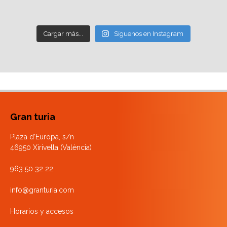
Cargar más...
Síguenos en Instagram
Gran turia
Plaza d’Europa, s/n
46950 Xirivella (València)
963 50 32 22
info@granturia.com
Horarios y accesos