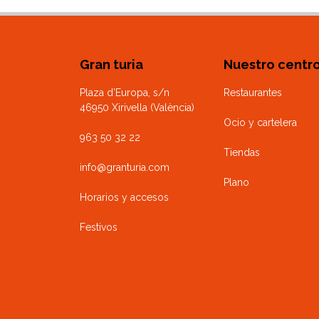
Gran turia
Nuestro centr
Plaza d’Europa, s/n
Restaurantes
46950 Xirivella (València)
Ocio y cartelera
963 50 32 22
Tiendas
info@granturia.com
Plano
Horarios y accesos
Festivos