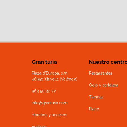
Gran turia
Nuestro centr
Plaza d’Europa, s/n
Restaurantes
46950 Xirivella (València)
Ocio y cartelera
963 50 32 22
Tiendas
info@granturia.com
Plano
Horarios y accesos
Festivos