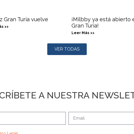
z Gran Turia vuelve
¡Milbby ya está abierto 
Gran Turia!
ás >>
Leer Más >>
VER TODAS
CRÍBETE A NUESTRA NEWSLE
iso Legal
.