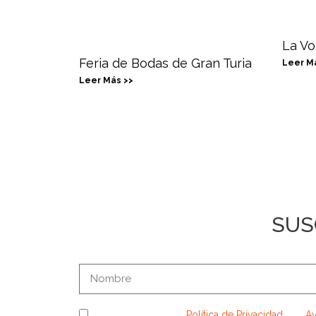
La Vo
Feria de Bodas de Gran Turia
Leer M
Leer Más >>
SUS
He leído y acepto la
Política de Privacidad
y el
Av