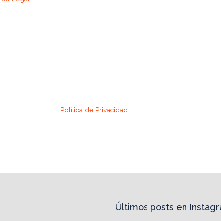
rmes sobre el tratamiento que hacemos de tus datos:
INGIDA DE PROPIETARIOS CENTRO COMERCIAL GRAN TURIA.
ers del centro a través de cualquier medio multicanal (email, sms, co
r información adicional sobre el tratamiento de tus datos y el modo 
descrito en nuestra
Política de Privacidad.
Últimos posts en Instag