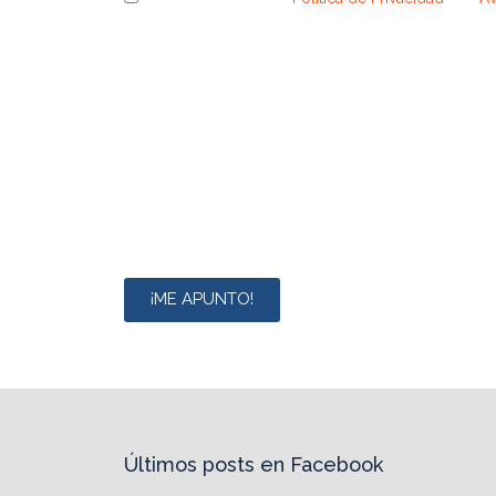
Antes de darle a enviar, te invitamos a que te info
Responsable de tratamiento:
COMUNIDAD RESTR
Finalidad:
Envío de ofertas, promociones y newslett
Legitimación:
Consentimiento del interesado.
Destinatarios:
No existen cesiones a terceros.
Información adicional y derechos:
Podrás obtene
ante la Autoridad de Control española en el modo 
¡ME APUNTO!
Últimos posts en Facebook