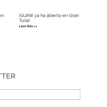
en
¡GUAW ya ha abierto en Gran
Turia!
Leer Más >>
TTER