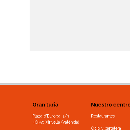
Gran turia
Nuestro centr
Plaza d’Europa, s/n
Restaurantes
46950 Xirivella (València)
Ocio y cartelera