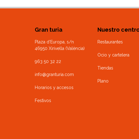
Gran turia
Nuestro centr
Plaza d’Europa, s/n
Restaurantes
46950 Xirivella (València)
Ocio y cartelera
963 50 32 22
Tiendas
info@granturia.com
Plano
Horarios y accesos
Festivos