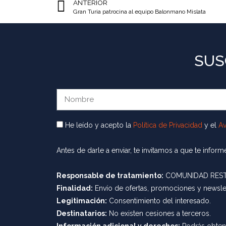
ANTERIOR
Gran Turia patrocina al equipo Balonmano Mislata
SUS
He leído y acepto la
Política de Privacidad
y el
Av
Antes de darle a enviar, te invitamos a que te info
Responsable de tratamiento:
COMUNIDAD RESTR
Finalidad:
Envío de ofertas, promociones y newslett
Legitimación:
Consentimiento del interesado.
Destinatarios:
No existen cesiones a terceros.