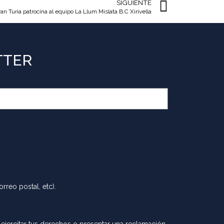
SIGUIENTE
an Turia patrocina al equipo La Llum Mislata B.C Xirivella
TTER
rreo postal, etc).