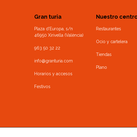
Gran turia
Nuestro centr
Plaza d’Europa, s/n
Restaurantes
46950 Xirivella (València)
Ocio y cartelera
963 50 32 22
Tiendas
info@granturia.com
Plano
Horarios y accesos
Festivos