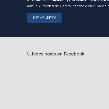
Información adicional y derechos:
Podrás obtene
ante la Autoridad de Control española en el modo 
¡ME APUNTO!
Últimos posts en Facebook