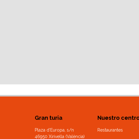
Gran turia
Nuestro centr
Plaza d’Europa, s/n
Restaurantes
46950 Xirivella (València)