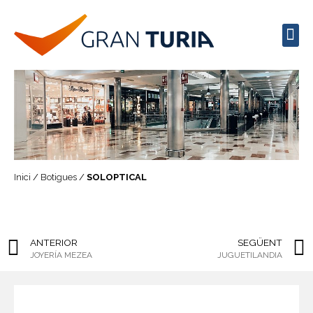
Oci / Restauració
Horaris d’obertura
Contractació d’espais
Inici
/
Botigues
/
SOLOPTICAL
ANTERIOR
SEGÜENT
JOYERÍA MEZEA
JUGUETILANDIA