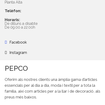
Planta Alta
Telèfon:
Horaris:
De dilluns a disabte
De 09:00 a 22:00h
Facebook
Instagram
PEPCO
Oferim als nostres clients una àmplia gama d’articles
essencials per al dia a dia, moda i textil per a tota la
família, així com articles per a la llar i de decoració, als
preus més baixos.