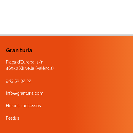
Gran turia
Plaça d’Europa, s/n
46950 Xirivella (València)
963 50 32 22
info@granturia.com
Horaris i accessos
Festius